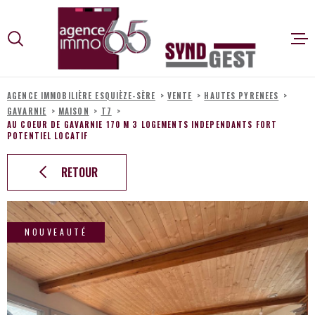
Aller
Aller
Aller
Aller
à
à
au
au
:
la
menu
contenu
VOTRE
recherche
principal
ACCUEIL
RECHERCHE
AGENCE IMMOBILIÈRE ESQUIÈZE-SÈRE
VENTE
HAUTES PYRENEES
GAVARNIE
MAISON
T7
VENTES
TYPE
AU COEUR DE GAVARNIE 170 M 3 LOGEMENTS INDEPENDANTS FORT
D'OFFRE
ACHETER
POTENTIEL LOCATIF
LOCATIONS V
TYPE
RETOUR
DE
TYPE DE BIEN
BIEN
VILLE
SYNDIC
NOUVEAUTÉ
Budget
ALERTE E-MAI
BUDGET