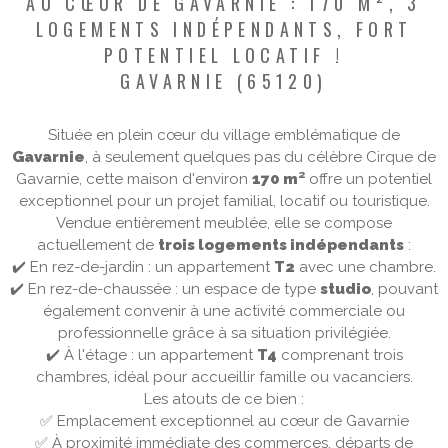
AU CŒUR DE GAVARNIE : 170 M², 3
LOGEMENTS INDÉPENDANTS, FORT
POTENTIEL LOCATIF !
GAVARNIE (65120)
Située en plein cœur du village emblématique de
Gavarnie
, à seulement quelques pas du célèbre Cirque de
Gavarnie, cette maison d'environ
170 m²
offre un potentiel
exceptionnel pour un projet familial, locatif ou touristique.
Vendue entièrement meublée, elle se compose
actuellement de
trois logements indépendants
:
✔️
En rez-de-jardin : un appartement
T2
avec une chambre.
✔️
En rez-de-chaussée : un espace de type
studio
, pouvant
également convenir à une activité commerciale ou
professionnelle grâce à sa situation privilégiée.
✔️
À l'étage : un appartement
T4
comprenant trois
chambres, idéal pour accueillir famille ou vacanciers.
Les atouts de ce bien :
✅
Emplacement exceptionnel au cœur de Gavarnie
✅
À proximité immédiate des commerces, départs de