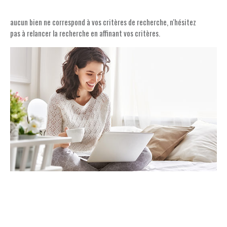
ESTIMATION
PLUS DE CRITÈRES
aucun bien ne correspond à vos critères de recherche, n'hésitez
Pièces
RECHERCHER
PIÈCES
pas à relancer la recherche en affinant vos critères.
CONTACT
RÉFÉRENCE
CRITÈRES SUPPLÉMENTAIRES
Piscine
Parking
Terrasse