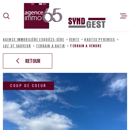
Aller
Aller
Aller
Aller
à
à
au
au
:
la
menu
contenu
VOTRE
recherche
principal
ACCUEIL
RECHERCHE
AGENCE IMMOBILIÈRE ESQUIÈZE-SÈRE
VENTE
HAUTES PYRENEES
LUZ ST SAUVEUR
TERRAIN A BATIR
TERRAIN A VENDRE
VENTES
TYPE
D'OFFRE
ACHETER
RETOUR
LOCATIONS V
TYPE
DE
TYPE DE BIEN
BIEN
COUP DE COEUR
VILLE
SYNDIC
Budget
ALERTE E-MAI
BUDGET