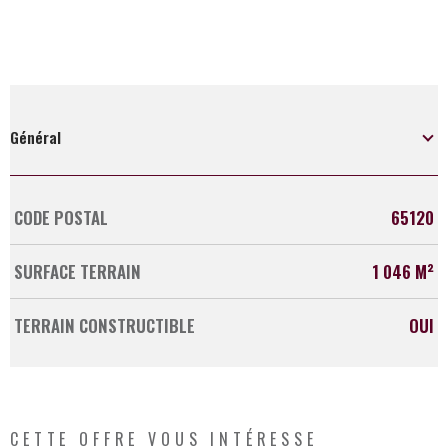
Général
CODE POSTAL
65120
Caractérisque
Valeurs
SURFACE TERRAIN
1 046 M²
TERRAIN CONSTRUCTIBLE
OUI
CETTE OFFRE
VOUS INTÉRESSE